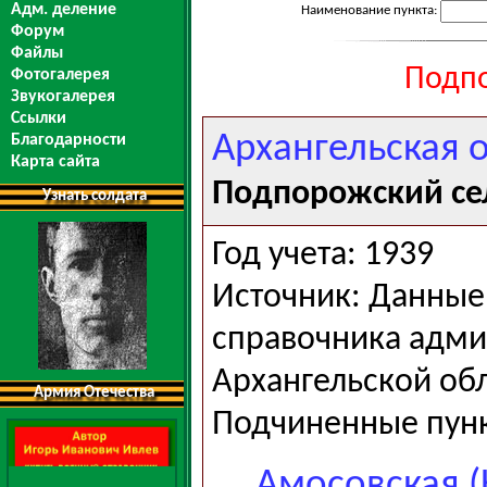
Адм. деление
Наименование пункта:
Форум
Файлы
Подпо
Фотогалерея
Звукогалерея
Ссылки
Архангельская 
Благодарности
Карта сайта
Подпорожский се
Узнать солдата
Год учета: 1939
Источник: Данные 
справочника адми
Архангельской обла
Армия Отечества
Подчиненные пун
Амосовская (