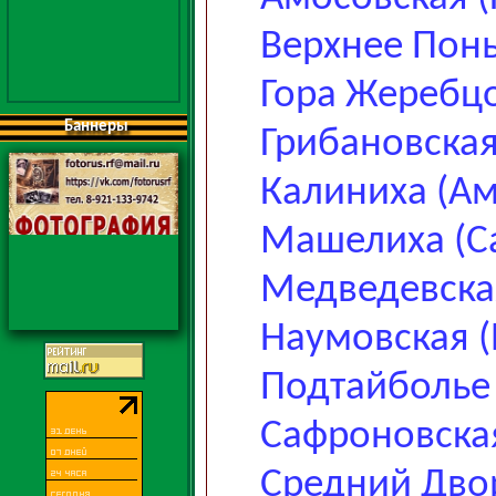
Верхнее Понь
Гора Жеребц
Баннеры
Грибановска
Калиниха (Ам
Машелиха (С
Медведевска
Наумовская (
Подтайболье 
Сафроновска
Средний Дво