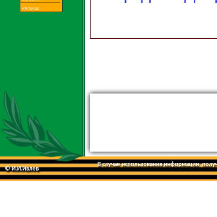
В случае использования информации, получе
© И.И.Ивлев