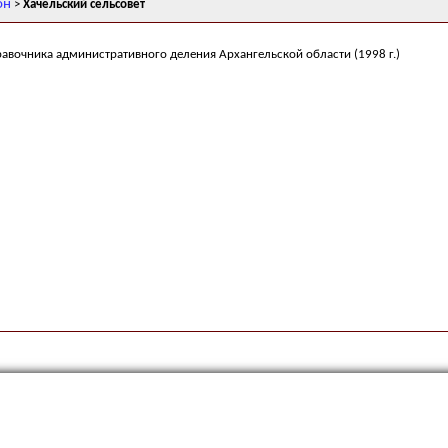
он
>
Хачельский сельсовет
равочника административного деления Архангельской области (1998 г.)