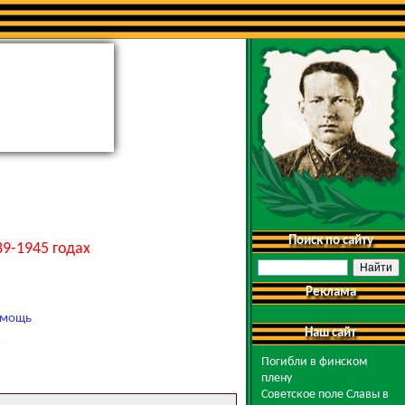
Поиск по сайту
9-1945 годах
Реклама
мощь
Наш сайт
Погибли в финском
плену
Советское поле Славы в