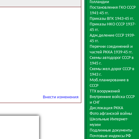
Голландии
Постановления ГКО СССР
1941-45 гг.
Приказы ВГК 1943-45 гг.
Приказы НКО СССР 1937-
45 гг.
Адм.деление СССР 1939-
45 гг.
Перечни соединений и
частей РККА 1939-45 гг.
Схемы автодорог СССР в
1945 г.
Схемы жел.дорог СССР в
1943 г.
Моб.планирование в
СССР
ТТХ вооружений
Внутренние войска СССР
Внести изменения
и СНГ
Дислокация РККА
Фото афганской войны
Школьные Интернет-
музеи
Подлинные документы
Почтовые индексы РФ