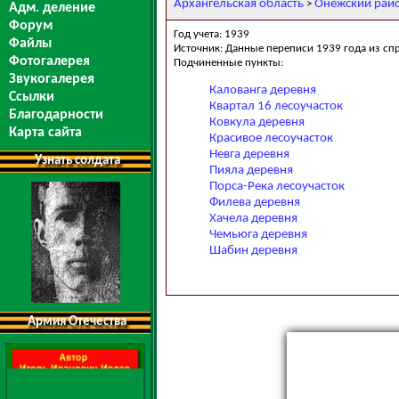
Архангельская область
Онежский рай
>
Адм. деление
Форум
Год учета: 1939
Файлы
Источник: Данные переписи 1939 года из сп
Фотогалерея
Подчиненные пункты:
Звукогалерея
Калованга деревня
Ссылки
Квартал 16 лесоучасток
Благодарности
Ковкула деревня
Карта сайта
Красивое лесоучасток
Невга деревня
Узнать солдата
Пияла деревня
Порса-Река лесоучасток
Филева деревня
Хачела деревня
Чемьюга деревня
Шабин деревня
Армия Отечества