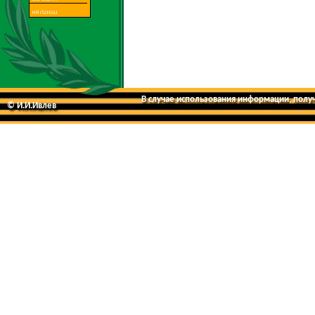
В случае использования информации, получе
© И.И.Ивлев