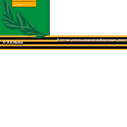
В случае использования информации, получе
© И.И.Ивлев