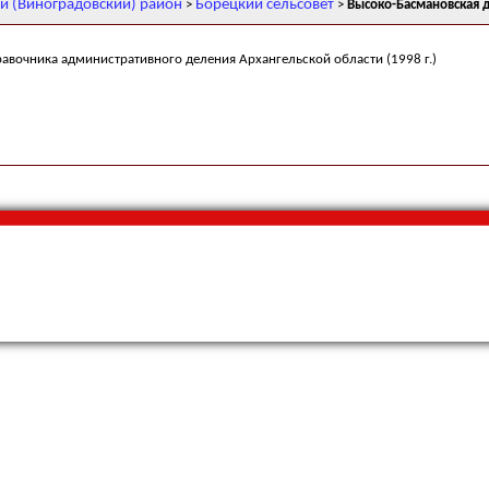
й (Виноградовский) район
Борецкий сельсовет
>
>
Высоко-Басмановская 
равочника административного деления Архангельской области (1998 г.)