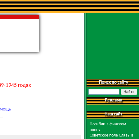
Поиск по сайту
9-1945 годах
Реклама
мощь
Наш сайт
Погибли в финском
плену
Советское поле Славы в