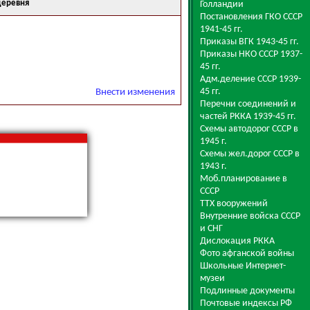
деревня
Голландии
Постановления ГКО СССР
1941-45 гг.
Приказы ВГК 1943-45 гг.
Приказы НКО СССР 1937-
45 гг.
Адм.деление СССР 1939-
45 гг.
Внести изменения
Перечни соединений и
частей РККА 1939-45 гг.
Схемы автодорог СССР в
1945 г.
Схемы жел.дорог СССР в
1943 г.
Моб.планирование в
СССР
ТТХ вооружений
Внутренние войска СССР
и СНГ
Дислокация РККА
Фото афганской войны
Школьные Интернет-
музеи
Подлинные документы
Почтовые индексы РФ