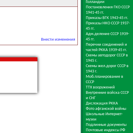
Голландии
Постановления ГКО СССР
1941-45 гг.
Приказы ВГК 1943-45 гг.
Приказы НКО СССР 1937-
45 гг.
Адм.деление СССР 1939-
45 гг.
Внести изменения
Перечни соединений и
частей РККА 1939-45 гг.
Схемы автодорог СССР в
1945 г.
Схемы жел.дорог СССР в
1943 г.
Моб.планирование в
СССР
ТТХ вооружений
Внутренние войска СССР
и СНГ
Дислокация РККА
Фото афганской войны
Школьные Интернет-
музеи
Подлинные документы
Почтовые индексы РФ