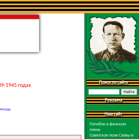
Поиск по сайту
9-1945 годах
Реклама
мощь
Наш сайт
Погибли в финском
плену
Советское поле Славы в