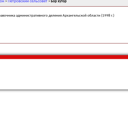
йон
Петровский сельсовет
>
>
Бор хутор
равочника административного деления Архангельской области (1998 г.)