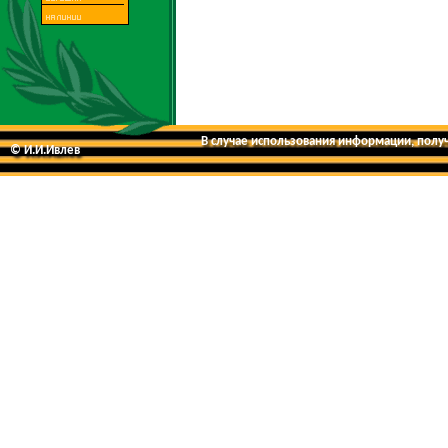
В случае использования информации, получе
© И.И.Ивлев