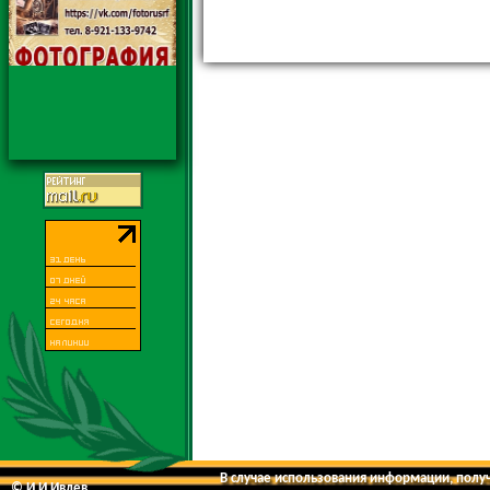
В случае использования информации, получе
© И.И.Ивлев