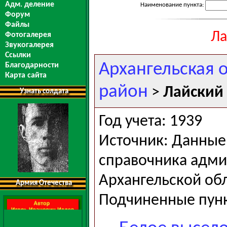
Адм. деление
Наименование пункта:
Форум
Файлы
Ла
Фотогалерея
Звукогалерея
Ссылки
Архангельская 
Благодарности
Карта сайта
район
>
Лайский 
Узнать солдата
Год учета: 1939
Источник: Данные 
справочника адми
Архангельской обла
Армия Отечества
Подчиненные пун