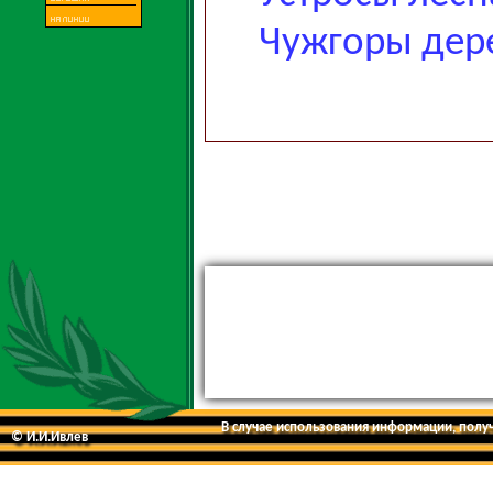
Чужгоры дер
В случае использования информации, получе
© И.И.Ивлев