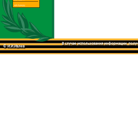
В случае использования информации, получе
© И.И.Ивлев