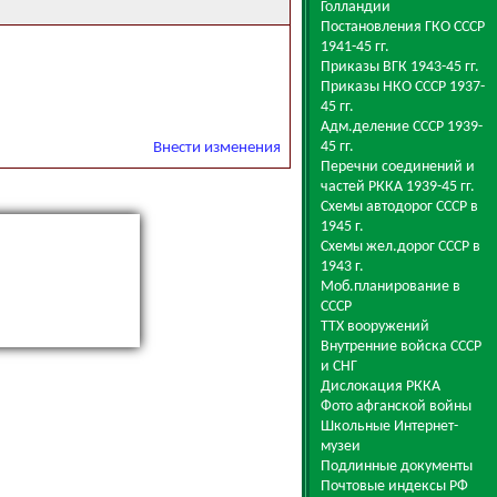
Голландии
Постановления ГКО СССР
1941-45 гг.
Приказы ВГК 1943-45 гг.
Приказы НКО СССР 1937-
45 гг.
Адм.деление СССР 1939-
45 гг.
Внести изменения
Перечни соединений и
частей РККА 1939-45 гг.
Схемы автодорог СССР в
1945 г.
Схемы жел.дорог СССР в
1943 г.
Моб.планирование в
СССР
ТТХ вооружений
Внутренние войска СССР
и СНГ
Дислокация РККА
Фото афганской войны
Школьные Интернет-
музеи
Подлинные документы
Почтовые индексы РФ