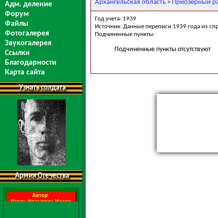
Архангельская область
Приозерный р
>
Адм. деление
Форум
Год учета: 1939
Файлы
Источник: Данные переписи 1939 года из сп
Фотогалерея
Подчиненные пункты:
Звукогалерея
Подчиненные пункты отсутствуют
Ссылки
Благодарности
Карта сайта
Узнать солдата
Армия Отечества