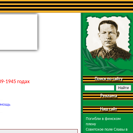
Поиск по сайту
9-1945 годах
Реклама
мощь
Наш сайт
Погибли в финском
плену
Советское поле Славы в