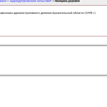
айон
Заднедубровский сельсовет
>
>
Лисицина деревня
равочника административного деления Архангельской области (1998 г.)