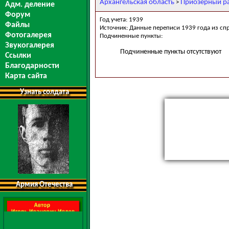
Архангельская область
Приозерный р
>
Адм. деление
Форум
Год учета: 1939
Файлы
Источник: Данные переписи 1939 года из сп
Фотогалерея
Подчиненные пункты:
Звукогалерея
Подчиненные пункты отсутствуют
Ссылки
Благодарности
Карта сайта
Узнать солдата
Армия Отечества