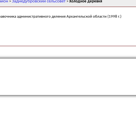
айон
Заднедубровский сельсовет
>
>
Холодное деревня
равочника административного деления Архангельской области (1998 г.)