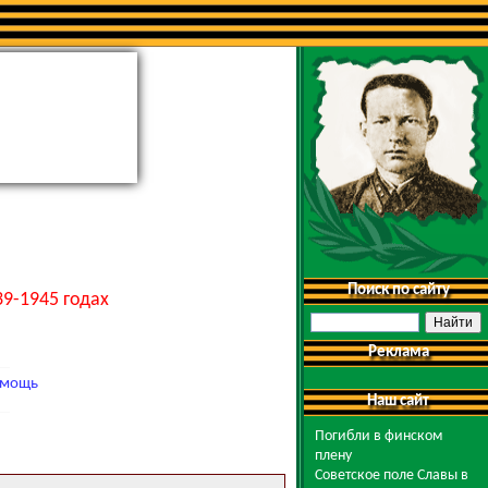
Поиск по сайту
9-1945 годах
Реклама
мощь
Наш сайт
Погибли в финском
плену
Советское поле Славы в