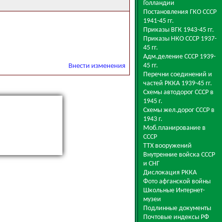
Голландии
Постановления ГКО СССР
1941-45 гг.
Приказы ВГК 1943-45 гг.
Приказы НКО СССР 1937-
45 гг.
Адм.деление СССР 1939-
45 гг.
Внести изменения
Перечни соединений и
частей РККА 1939-45 гг.
Схемы автодорог СССР в
1945 г.
Схемы жел.дорог СССР в
1943 г.
Моб.планирование в
СССР
ТТХ вооружений
Внутренние войска СССР
и СНГ
Дислокация РККА
Фото афганской войны
Школьные Интернет-
музеи
Подлинные документы
Почтовые индексы РФ