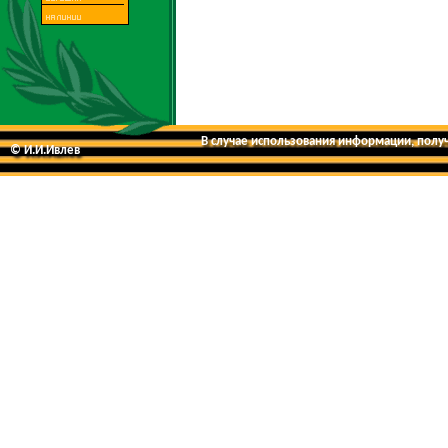
В случае использования информации, получе
© И.И.Ивлев