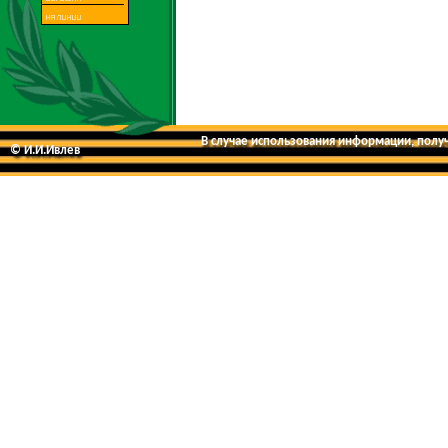
В случае использования информации, получе
© И.И.Ивлев