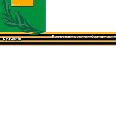
В случае использования информации, получе
© И.И.Ивлев