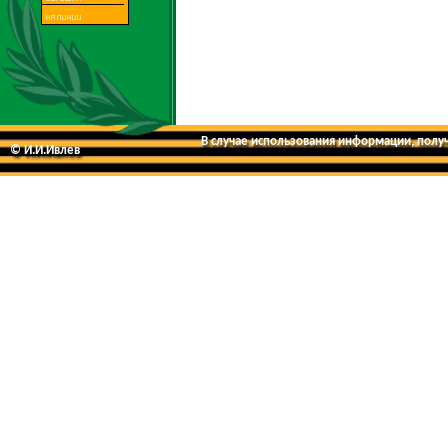
В случае использования информации, получе
© И.И.Ивлев