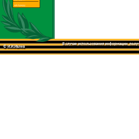
В случае использования информации, получе
© И.И.Ивлев