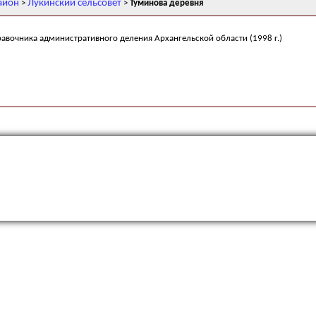
айон
Лукинский сельсовет
>
>
Туминова деревня
равочника административного деления Архангельской области (1998 г.)