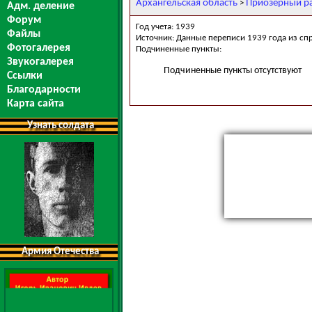
Архангельская область
Приозерный р
>
Адм. деление
Форум
Год учета: 1939
Файлы
Источник: Данные переписи 1939 года из сп
Фотогалерея
Подчиненные пункты:
Звукогалерея
Подчиненные пункты отсутствуют
Ссылки
Благодарности
Карта сайта
Узнать солдата
Армия Отечества