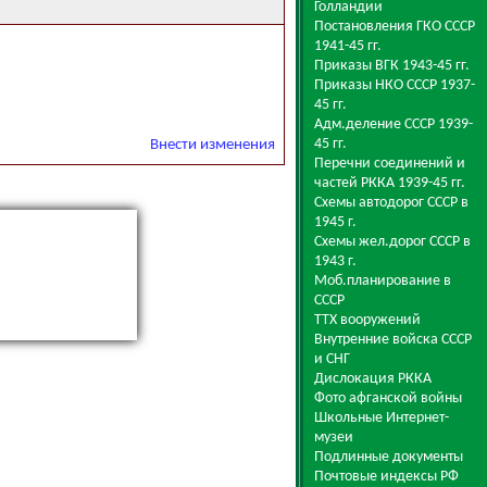
Голландии
Постановления ГКО СССР
1941-45 гг.
Приказы ВГК 1943-45 гг.
Приказы НКО СССР 1937-
45 гг.
Адм.деление СССР 1939-
45 гг.
Внести изменения
Перечни соединений и
частей РККА 1939-45 гг.
Схемы автодорог СССР в
1945 г.
Схемы жел.дорог СССР в
1943 г.
Моб.планирование в
СССР
ТТХ вооружений
Внутренние войска СССР
и СНГ
Дислокация РККА
Фото афганской войны
Школьные Интернет-
музеи
Подлинные документы
Почтовые индексы РФ