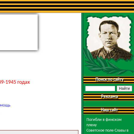
Поиск по сайту
9-1945 годах
Реклама
мощь
Наш сайт
Погибли в финском
плену
Советское поле Славы в