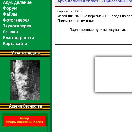
Архангельская область
Приозерный р
>
Адм. деление
Форум
Год учета: 1939
Файлы
Источник: Данные переписи 1939 года из сп
Фотогалерея
Подчиненные пункты:
Звукогалерея
Подчиненные пункты отсутствуют
Ссылки
Благодарности
Карта сайта
Узнать солдата
Армия Отечества