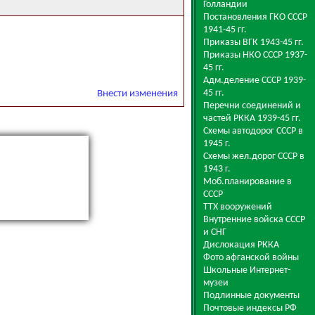
Голландии
Постановления ГКО СССР
1941-45 гг.
Приказы ВГК 1943-45 гг.
Приказы НКО СССР 1937-
45 гг.
Адм.деление СССР 1939-
45 гг.
Внести изменения
Перечни соединений и
частей РККА 1939-45 гг.
Схемы автодорог СССР в
1945 г.
Схемы жел.дорог СССР в
1943 г.
Моб.планирование в
СССР
ТТХ вооружений
Внутренние войска СССР
и СНГ
Дислокация РККА
Фото афганской войны
Школьные Интернет-
музеи
Подлинные документы
Почтовые индексы РФ