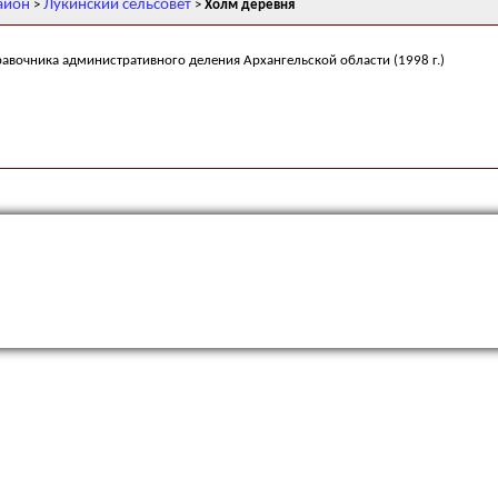
айон
Лукинский сельсовет
>
>
Холм деревня
равочника административного деления Архангельской области (1998 г.)