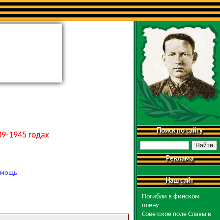
Поиск по сайту
9-1945 годах
Реклама
мощь
Наш сайт
Погибли в финском
плену
Советское поле Славы в