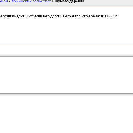
айон
Лукинский сельсовет
>
>
Шумово деревня
равочника административного деления Архангельской области (1998 г.)