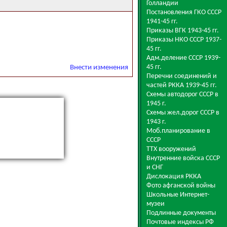
Голландии
Постановления ГКО СССР
1941-45 гг.
Приказы ВГК 1943-45 гг.
Приказы НКО СССР 1937-
45 гг.
Адм.деление СССР 1939-
45 гг.
Внести изменения
Перечни соединений и
частей РККА 1939-45 гг.
Схемы автодорог СССР в
1945 г.
Схемы жел.дорог СССР в
1943 г.
Моб.планирование в
СССР
ТТХ вооружений
Внутренние войска СССР
и СНГ
Дислокация РККА
Фото афганской войны
Школьные Интернет-
музеи
Подлинные документы
Почтовые индексы РФ