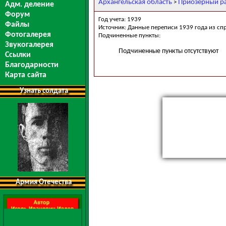
Архангельская область
Приозерный р
>
Адм. деление
Форум
Год учета: 1939
Файлы
Источник: Данные переписи 1939 года из сп
Фотогалерея
Подчиненные пункты:
Звукогалерея
Подчиненные пункты отсутствуют
Ссылки
Благодарности
Карта сайта
Узнать солдата
Армия Отечества