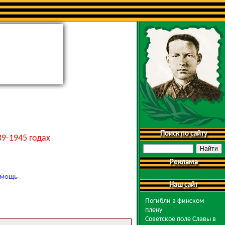
Поиск по сайту
9-1945 годах
Реклама
мощь
Наш сайт
Погибли в финском
плену
Советское поле Славы в