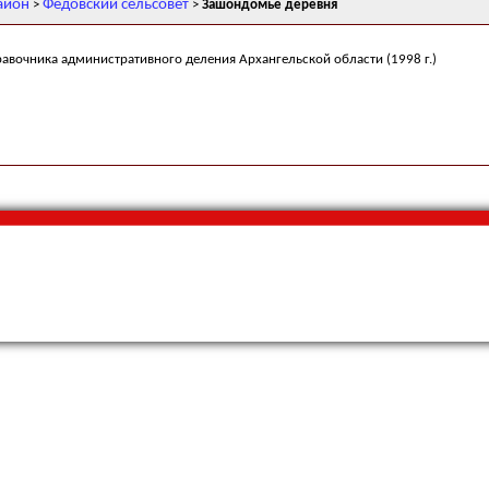
айон
Федовский сельсовет
>
>
Зашондомье деревня
равочника административного деления Архангельской области (1998 г.)