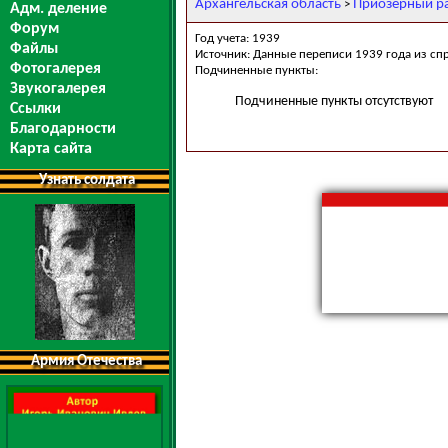
Архангельская область
Приозерный р
>
Адм. деление
Форум
Год учета: 1939
Файлы
Источник: Данные переписи 1939 года из сп
Фотогалерея
Подчиненные пункты:
Звукогалерея
Подчиненные пункты отсутствуют
Ссылки
Благодарности
Карта сайта
Узнать солдата
Армия Отечества