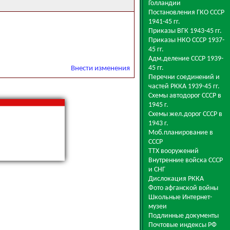
Голландии
Постановления ГКО СССР
1941-45 гг.
Приказы ВГК 1943-45 гг.
Приказы НКО СССР 1937-
45 гг.
Адм.деление СССР 1939-
45 гг.
Внести изменения
Перечни соединений и
частей РККА 1939-45 гг.
Схемы автодорог СССР в
1945 г.
Схемы жел.дорог СССР в
1943 г.
Моб.планирование в
СССР
ТТХ вооружений
Внутренние войска СССР
и СНГ
Дислокация РККА
Фото афганской войны
Школьные Интернет-
музеи
Подлинные документы
Почтовые индексы РФ