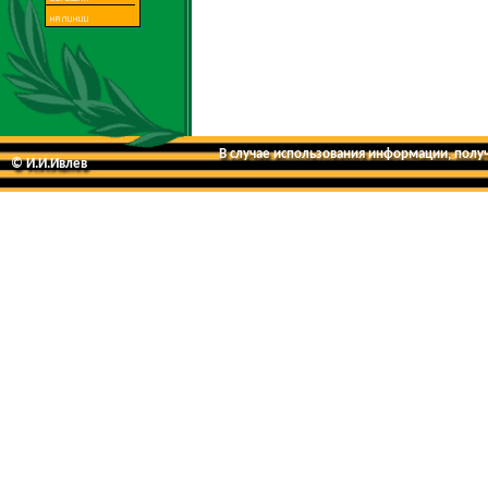
В случае использования информации, получе
© И.И.Ивлев