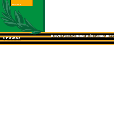
В случае использования информации, получе
© И.И.Ивлев