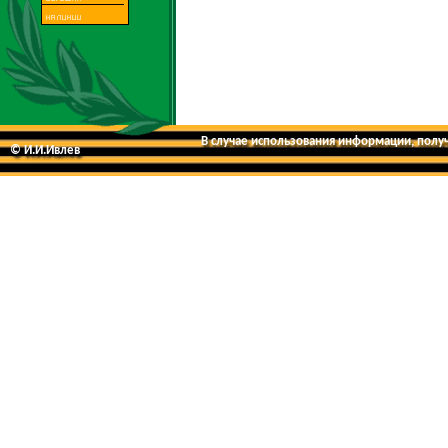
В случае использования информации, получе
© И.И.Ивлев