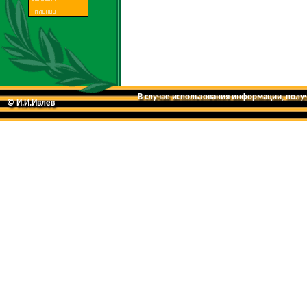
В случае использования информации, получе
© И.И.Ивлев