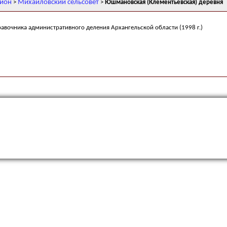
айон
Михайловский сельсовет
>
>
Юшмановская (Клементьевская) деревня
равочника административного деления Архангельской области (1998 г.)