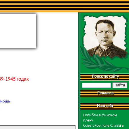
Поиск по сайту
9-1945 годах
Реклама
мощь
Наш сайт
Погибли в финском
плену
Советское поле Славы в