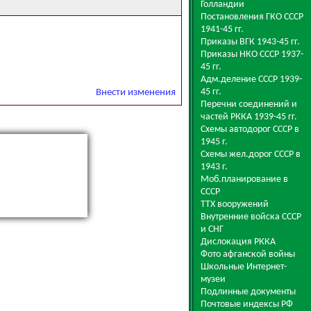
Голландии
Постановления ГКО СССР
1941-45 гг.
Приказы ВГК 1943-45 гг.
Приказы НКО СССР 1937-
45 гг.
Адм.деление СССР 1939-
45 гг.
Внести изменения
Перечни соединений и
частей РККА 1939-45 гг.
Схемы автодорог СССР в
1945 г.
Схемы жел.дорог СССР в
1943 г.
Моб.планирование в
СССР
ТТХ вооружений
Внутренние войска СССР
и СНГ
Дислокация РККА
Фото афганской войны
Школьные Интернет-
музеи
Подлинные документы
Почтовые индексы РФ