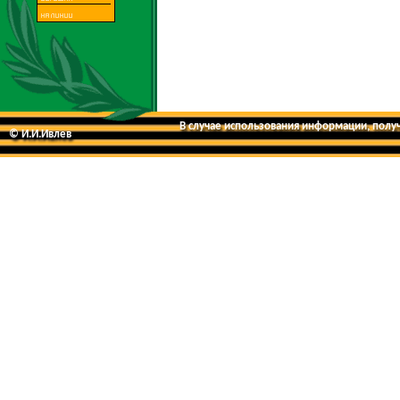
В случае использования информации, получе
© И.И.Ивлев