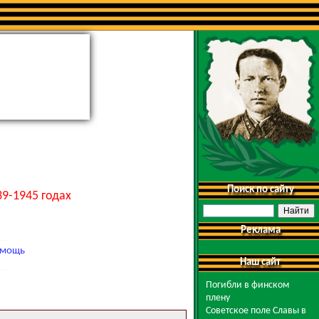
Поиск по сайту
9-1945 годах
Реклама
мощь
Наш сайт
Погибли в финском
плену
Советское поле Славы в