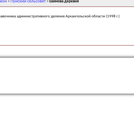
айон
Пуйский сельсовет
>
>
Екимова деревня
равочника административного деления Архангельской области (1998 г.)