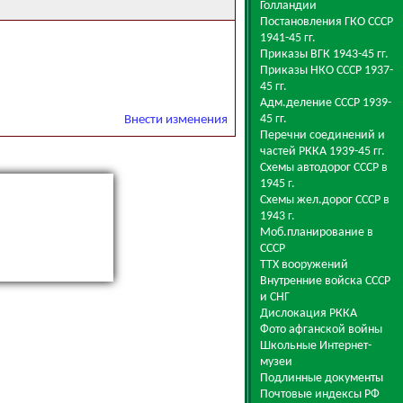
Голландии
Постановления ГКО СССР
1941-45 гг.
Приказы ВГК 1943-45 гг.
Приказы НКО СССР 1937-
45 гг.
Адм.деление СССР 1939-
45 гг.
Внести изменения
Перечни соединений и
частей РККА 1939-45 гг.
Схемы автодорог СССР в
1945 г.
Схемы жел.дорог СССР в
1943 г.
Моб.планирование в
СССР
ТТХ вооружений
Внутренние войска СССР
и СНГ
Дислокация РККА
Фото афганской войны
Школьные Интернет-
музеи
Подлинные документы
Почтовые индексы РФ