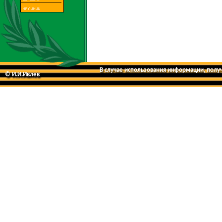
В случае использования информации, получе
© И.И.Ивлев