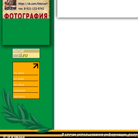
В случае использования информации, получе
© И.И.Ивлев