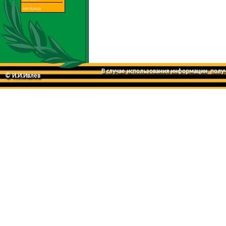
В случае использования информации, получе
© И.И.Ивлев