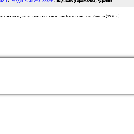
айон
Ровдинский сельсовет
>
>
Федьково (Бараковская) деревня
равочника административного деления Архангельской области (1998 г.)