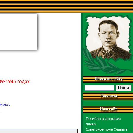
Поиск по сайту
9-1945 годах
Реклама
мощь
Наш сайт
Погибли в финском
плену
Советское поле Славы в