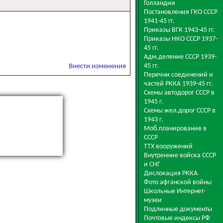
Голландии
Постановления ГКО СССР
1941-45 гг.
Приказы ВГК 1943-45 гг.
Приказы НКО СССР 1937-
45 гг.
Адм.деление СССР 1939-
45 гг.
Внести изменения
Перечни соединений и
частей РККА 1939-45 гг.
Схемы автодорог СССР в
1945 г.
Схемы жел.дорог СССР в
1943 г.
Моб.планирование в
СССР
ТТХ вооружений
Внутренние войска СССР
и СНГ
Дислокация РККА
Фото афганской войны
Школьные Интернет-
музеи
Подлинные документы
Почтовые индексы РФ