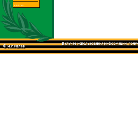
В случае использования информации, получе
© И.И.Ивлев