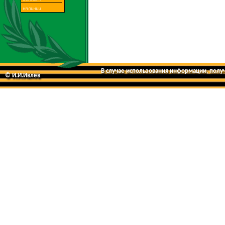
В случае использования информации, получе
© И.И.Ивлев