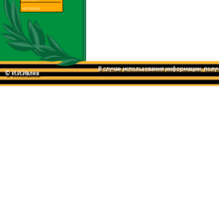
В случае использования информации, получе
© И.И.Ивлев