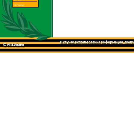
В случае использования информации, получе
© И.И.Ивлев