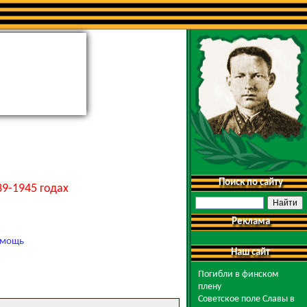
Поиск по сайту
9-1945 годах
Реклама
мощь
Наш сайт
Погибли в финском
плену
Советское поле Славы в