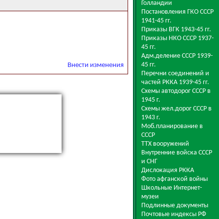
Голландии
Постановления ГКО СССР
1941-45 гг.
Приказы ВГК 1943-45 гг.
Приказы НКО СССР 1937-
45 гг.
Адм.деление СССР 1939-
45 гг.
Внести изменения
Перечни соединений и
частей РККА 1939-45 гг.
Схемы автодорог СССР в
1945 г.
Схемы жел.дорог СССР в
1943 г.
Моб.планирование в
СССР
ТТХ вооружений
Внутренние войска СССР
и СНГ
Дислокация РККА
Фото афганской войны
Школьные Интернет-
музеи
Подлинные документы
Почтовые индексы РФ