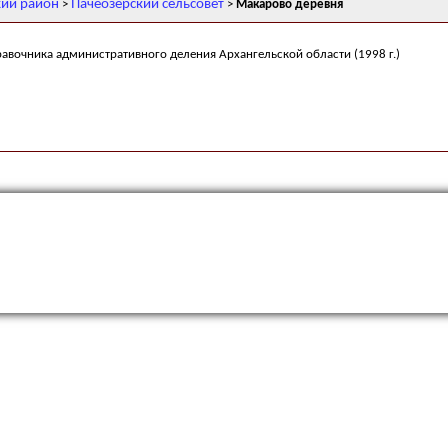
кий район
Пачеозерский сельсовет
>
>
Макарово деревня
равочника административного деления Архангельской области (1998 г.)