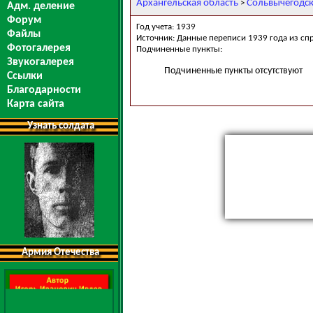
Архангельская область
Сольвычегодс
>
Адм. деление
Форум
Год учета: 1939
Файлы
Источник: Данные переписи 1939 года из сп
Фотогалерея
Подчиненные пункты:
Звукогалерея
Подчиненные пункты отсутствуют
Ссылки
Благодарности
Карта сайта
Узнать солдата
Армия Отечества