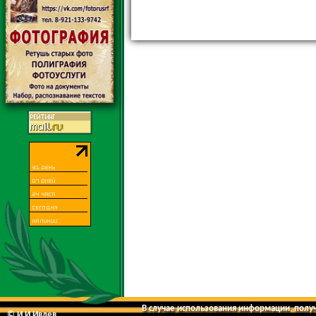
В случае использования информации, получе
© И.И.Ивлев