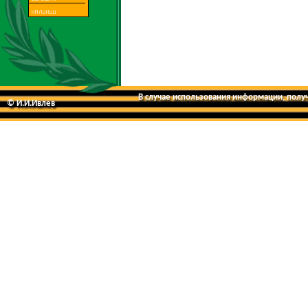
В случае использования информации, получе
© И.И.Ивлев