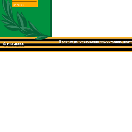
В случае использования информации, получе
© И.И.Ивлев