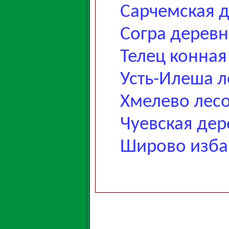
Сарчемская 
Согра деревн
Телец конная
Усть-Илеша л
Хмелево лес
Чуевская дер
Широво изба