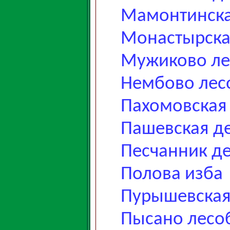
Мамонтинска
Монастырска
Мужиково ле
Нембово лес
Пахомовская
Пашевская д
Песчанник д
Полова изба
Пурышевская
Пысано лесо