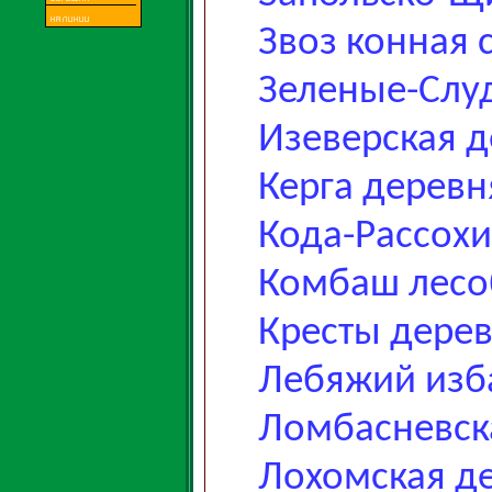
Звоз конная 
Зеленые-Слу
Изеверская 
Керга деревн
Кода-Рассохи
Комбаш лесо
Кресты дере
Лебяжий изб
Ломбасневск
Лохомская д