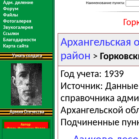
Адм. деление
Наименование пункта:
Форум
Файлы
Гор
Фотогалерея
Звукогалерея
Ссылки
Архангельская 
Благодарности
Карта сайта
район
>
Горковск
Узнать солдата
Год учета: 1939
Источник: Данные 
справочника адми
Архангельской обла
Армия Отечества
Подчиненные пун