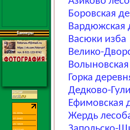
Азиково лесо
Боровская д
Вардюжская 
Баннеры
Васюки изба
Велико-Двор
Волыновская
Горка деревн
Дедково-Гул
Ефимовская 
Жердь лесоб
Запольско-Щ