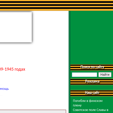
Поиск по сайту
9-1945 годах
Реклама
мощь
Наш сайт
Погибли в финском
плену
Советское поле Славы в