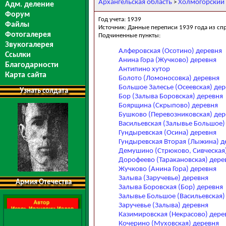
Архангельская область
Холмогорский
>
Адм. деление
Форум
Год учета: 1939
Файлы
Источник: Данные переписи 1939 года из сп
Фотогалерея
Подчиненные пункты:
Звукогалерея
Алферовская (Осотино) деревня
Ссылки
Анина Гора (Жучково) деревня
Благодарности
Антипино хутор
Карта сайта
Болото (Ломоносовка) деревня
Большое Залесье (Осеевская) де
Узнать солдата
Бор (Залыва Боровская) деревня
Боярщина (Скрыпово) деревня
Бушково (Перевозниковская) дер
Васильевская (Залывье Большое)
Гундыревская (Осина) деревня
Гундыревская Вторая (Лыжина) д
Демушино (Стрюково, Сивческая
Дорофеево (Таракановская) дере
Жучково (Анина Гора) деревня
Залыва (Заручевье) деревня
Армия Отечества
Залыва Боровская (Бор) деревня
Залывье Большое (Васильевская)
Заручевье (Залыва) деревня
Казимировская (Некрасово) дере
Кочерино (Муховская) деревня