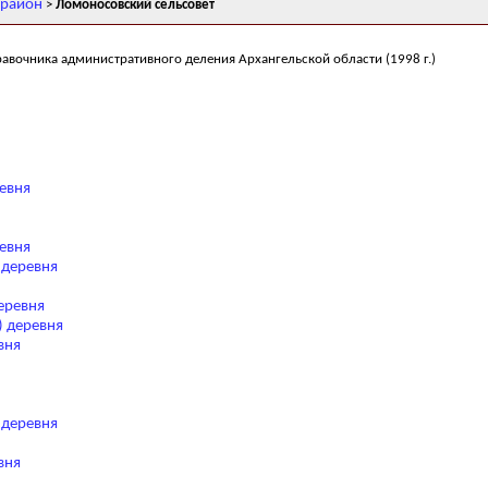
 район
>
Ломоносовский сельсовет
равочника административного деления Архангельской области (1998 г.)
ревня
евня
 деревня
еревня
) деревня
вня
 деревня
вня