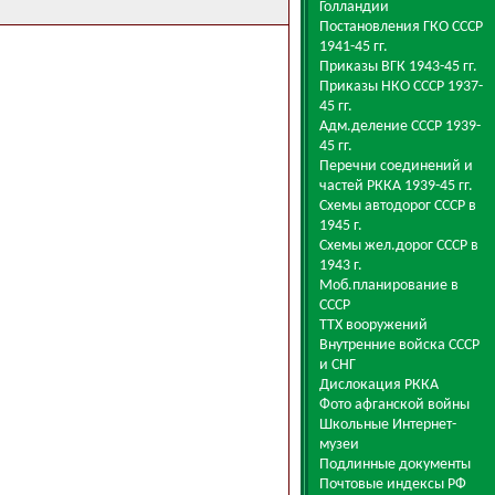
Голландии
Постановления ГКО СССР
1941-45 гг.
Приказы ВГК 1943-45 гг.
Приказы НКО СССР 1937-
45 гг.
Адм.деление СССР 1939-
45 гг.
Перечни соединений и
частей РККА 1939-45 гг.
Схемы автодорог СССР в
1945 г.
Схемы жел.дорог СССР в
1943 г.
Моб.планирование в
СССР
ТТХ вооружений
Внутренние войска СССР
и СНГ
Дислокация РККА
Фото афганской войны
Школьные Интернет-
музеи
Подлинные документы
Почтовые индексы РФ