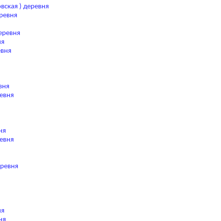
вская ) деревня
еревня
еревня
ня
евня
вня
ревня
ня
евня
еревня
ня
ня