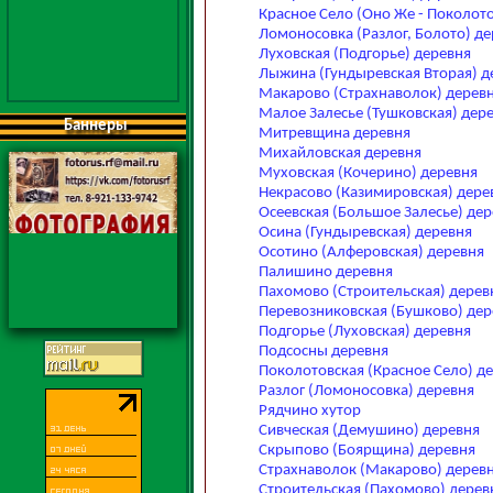
Красное Село (Оно Же - Поколото
Ломоносовка (Разлог, Болото) д
Луховская (Подгорье) деревня
Лыжина (Гундыревская Вторая) д
Макарово (Страхнаволок) дерев
Малое Залесье (Тушковская) дер
Баннеры
Митревщина деревня
Михайловская деревня
Муховская (Кочерино) деревня
Некрасово (Казимировская) дере
Осеевская (Большое Залесье) де
Осина (Гундыревская) деревня
Осотино (Алферовская) деревня
Палишино деревня
Пахомово (Строительская) дерев
Перевозниковская (Бушково) дер
Подгорье (Луховская) деревня
Подсосны деревня
Поколотовская (Красное Село) д
Разлог (Ломоносовка) деревня
Рядчино хутор
Сивческая (Демушино) деревня
Скрыпово (Боярщина) деревня
Страхнаволок (Макарово) дерев
Строительская (Пахомово) дерев