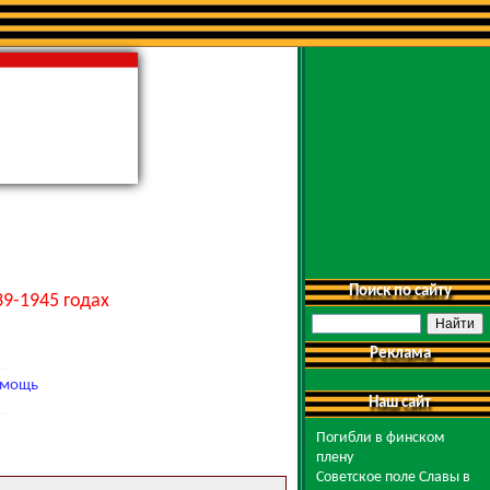
Поиск по сайту
9-1945 годах
Реклама
мощь
Наш сайт
Погибли в финском
плену
Советское поле Славы в