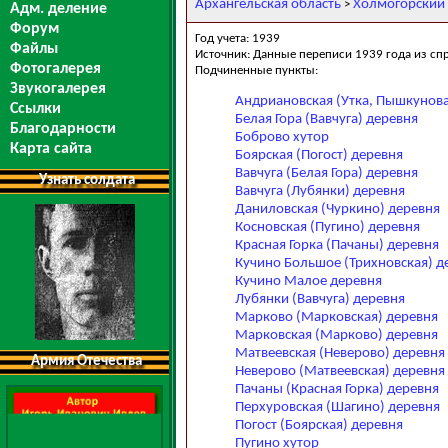
Архангельская область
Холмогорский
>
Адм. деление
Форум
Год учета: 1939
Файлы
Источник: Данные переписи 1939 года из сп
Фотогалерея
Подчиненные пункты:
Звукогалерея
Андриановская (Утка, Пышкунова
Ссылки
Белая Гора (Вавчуга) деревня
Благодарности
Боброво хутор
Карта сайта
Боярская (Погост) деревня
Вавчуга (Белая Гора) деревня
Узнать солдата
Вавчуга (Лубянки) деревня
Даниловская (Чуркино) деревня
Косновская (Пугино) деревня
Красная Горка (Пачаны) деревня
Кучино Большое (Трихновская) д
Кучино Малое деревня
Лубянки (Вавчуга) деревня
Марково (Марковская) деревня
Марковская (Марково) деревня
Матвеевская (Неверово) деревня
Армия Отечества
Неверово (Матвеевская) деревня
Пачаны (Красная Горка) деревня
Перхуровская (Шагино) деревня
Погост (Боярская) деревня
Пугино хутор