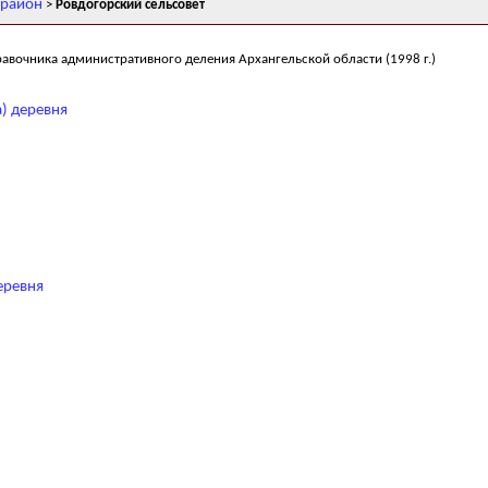
 район
>
Ровдогорский сельсовет
равочника административного деления Архангельской области (1998 г.)
) деревня
еревня