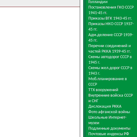
Голландии
Постановления ГКО СССР
1941-45 гг.
Приказы ВГК 1943-45 гг.
Приказы НКО СССР 1937-
45 гг.
Адм.деление СССР 1939-
45 гг.
Перечни соединений и
частей РККА 1939-45 гг.
Схемы автодорог СССР в
1945 г.
Схемы жел.дорог СССР в
1943 г.
Моб.планирование в
СССР
ТТХ вооружений
Внутренние войска СССР
и СНГ
Дислокация РККА
Фото афганской войны
Школьные Интернет-
музеи
Подлинные документы
Почтовые индексы РФ