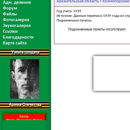
Архангельская область
Холмогорский
>
Адм. деление
Форум
Год учета: 1939
Файлы
Источник: Данные переписи 1939 года из сп
Фотогалерея
Подчиненные пункты:
Звукогалерея
Подчиненные пункты отсутствуют
Ссылки
Благодарности
Карта сайта
Узнать солдата
Армия Отечества