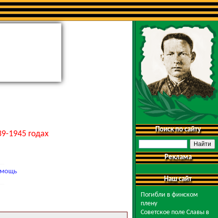
Поиск по сайту
9-1945 годах
Реклама
мощь
Наш сайт
Погибли в финском
плену
Советское поле Славы в