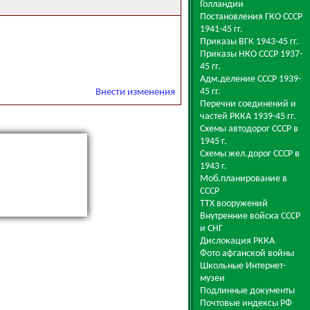
Голландии
Постановления ГКО СССР
1941-45 гг.
Приказы ВГК 1943-45 гг.
Приказы НКО СССР 1937-
45 гг.
Адм.деление СССР 1939-
45 гг.
Внести изменения
Перечни соединений и
частей РККА 1939-45 гг.
Схемы автодорог СССР в
1945 г.
Схемы жел.дорог СССР в
1943 г.
Моб.планирование в
СССР
ТТХ вооружений
Внутренние войска СССР
и СНГ
Дислокация РККА
Фото афганской войны
Школьные Интернет-
музеи
Подлинные документы
Почтовые индексы РФ