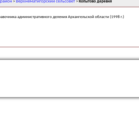
 район
Верхнематигорский сельсовет
>
>
Копытово деревня
равочника административного деления Архангельской области (1998 г.)