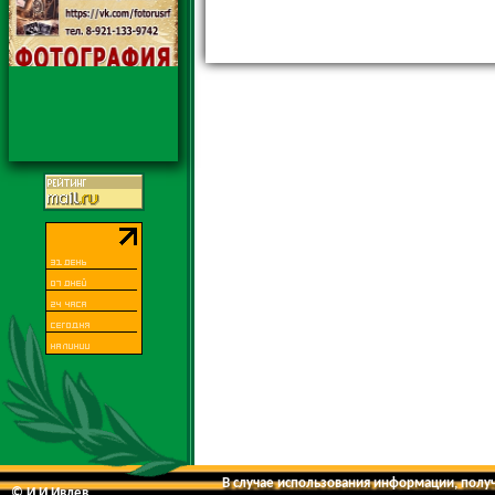
В случае использования информации, получе
© И.И.Ивлев