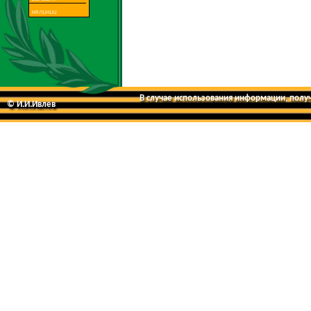
В случае использования информации, получе
© И.И.Ивлев