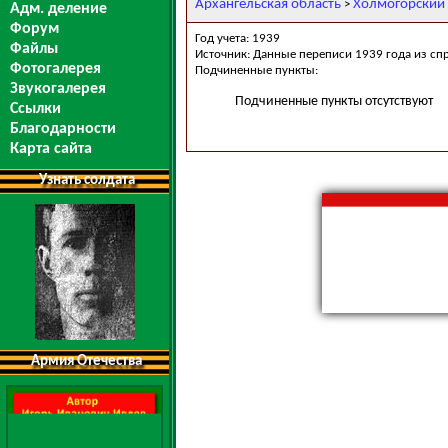
Архангельская область
Холмогорский
>
Адм. деление
Форум
Год учета: 1939
Файлы
Источник: Данные переписи 1939 года из сп
Фотогалерея
Подчиненные пункты:
Звукогалерея
Подчиненные пункты отсутствуют
Ссылки
Благодарности
Карта сайта
Узнать солдата
Армия Отечества