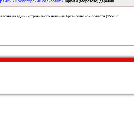
 район
Коскогорский сельсовет
>
>
Заручей (Морозово) деревня
равочника административного деления Архангельской области (1998 г.)