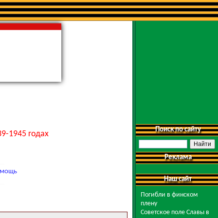
Поиск по сайту
9-1945 годах
Реклама
мощь
Наш сайт
Погибли в финском
плену
Советское поле Славы в