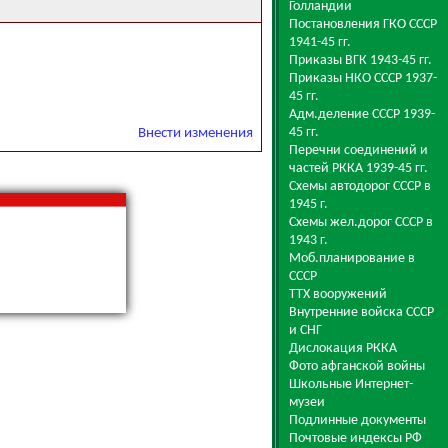
Голландии
Постановления ГКО СССР
1941-45 гг.
Приказы ВГК 1943-45 гг.
Приказы НКО СССР 1937-
45 гг.
Адм.деление СССР 1939-
45 гг.
Внести изменения
Перечни соединений и
частей РККА 1939-45 гг.
Схемы автодорог СССР в
1945 г.
Схемы жел.дорог СССР в
1943 г.
Моб.планирование в
СССР
ТТХ вооружений
Внутренние войска СССР
и СНГ
Дислокация РККА
Фото афганской войны
Школьные Интернет-
музеи
Подлинные документы
Почтовые индексы РФ