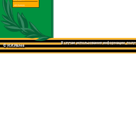
В случае использования информации, получе
© И.И.Ивлев