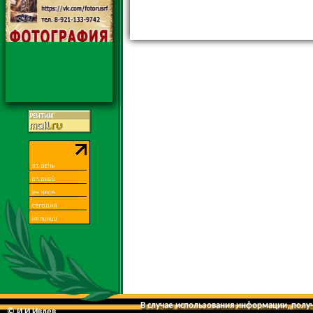
В случае использования информации, получе
© И.И.Ивлев