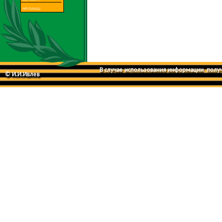
В случае использования информации, получе
© И.И.Ивлев